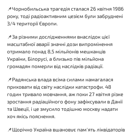
📌Чорнобильська трагедія сталася 26 квітня 1986
року, тоді радіоактивним цезієм були забруднені
3/4 території Європи.
📌За різними дослідженнями внаслідок цієї
масштабної аварії значні дози випромінення
отримало понад 8,5 мільйонів мешканців
України, Білорусі, а близько пів мільйона
громадян померли від наслідків радіації.
📌Радянська влада всіма силами намагалася
приховати від світу наслідки катастрофи. 48
годин тривало мовчання, аж поки 27 квітня різке
зростання радіаційного фону зафіксували в Данії
та Швеції, і це змусило тодішню москву надати
хоч якісь пояснення.
📌Щорічно Україна вшановує пам'ять ліквідаторів