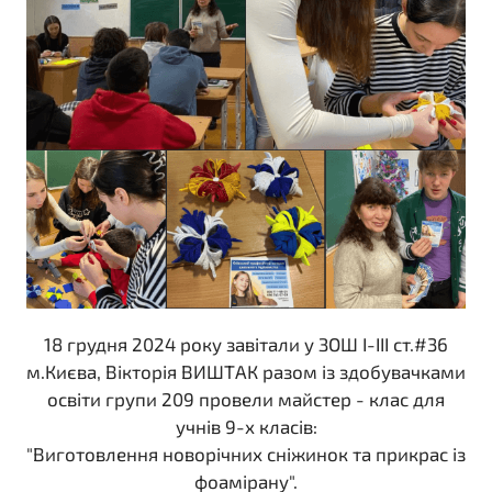
18 грудня 2024 року завітали у ЗОШ I-III ст.#36
м.Києва, Вікторія ВИШТАК разом із здобувачками
освіти групи 209 провели майстер - клас для
учнів 9-х класів:
"Виготовлення новорічних сніжинок та прикрас із
фоамірану".