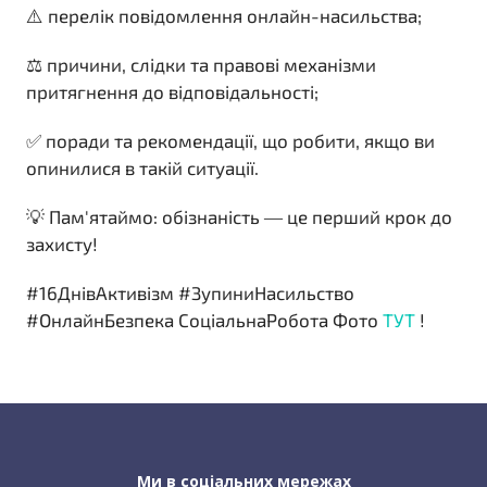
⚠️ перелік повідомлення онлайн-насильства;
⚖️ причини, слідки та правові механізми
притягнення до відповідальності;
✅ поради та рекомендації, що робити, якщо ви
опинилися в такій ситуації.
💡 Пам'ятаймо: обізнаність — це перший крок до
захисту!
#16ДнівАктивізм #ЗупиниНасильство
#ОнлайнБезпека СоціальнаРобота Фото
ТУТ
!
Ми в соціальних мережах