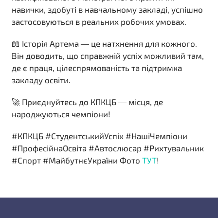
навички, здобуті в навчальному закладі, успішно
застосовуються в реальних робочих умовах.
📖 Історія Артема — це натхнення для кожного.
Він доводить, що справжній успіх можливий там,
де є праця, цілеспрямованість та підтримка
закладу освіти.
🚀 Приєднуйтесь до КПКЦБ — місця, де
народжуються чемпіони!
#КПКЦБ #СтудентськийУспіх #НашіЧемпіони
#ПрофесійнаОсвіта #Автослюсар #Рихтувальник
#Спорт #МайбутнєУкраїни Фото
ТУТ
!