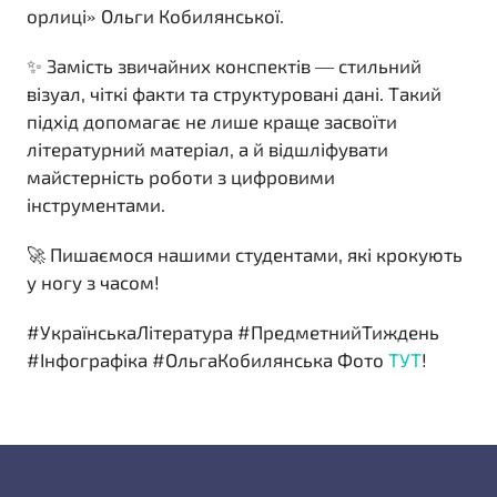
орлиці» Ольги Кобилянської.
✨ Замість звичайних конспектів — стильний
візуал, чіткі факти та структуровані дані. Такий
підхід допомагає не лише краще засвоїти
літературний матеріал, а й відшліфувати
майстерність роботи з цифровими
інструментами.
🚀 Пишаємося нашими студентами, які крокують
у ногу з часом!
#УкраїнськаЛітература #ПредметнийТиждень
#Інфографіка #ОльгаКобилянська Фото
ТУТ
!