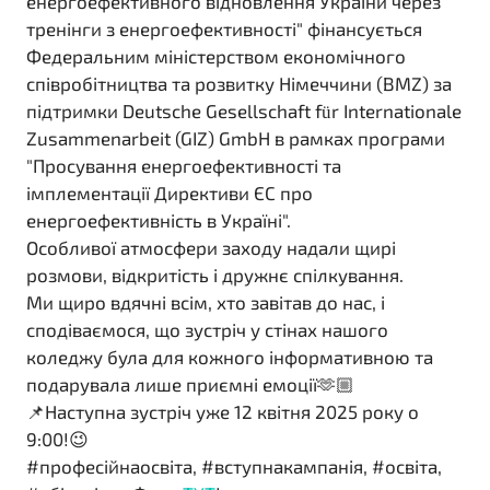
енергоефективного відновлення України через
тренінги з енергоефективності" фінансується
Федеральним міністерством економічного
співробітництва та розвитку Німеччини (BMZ) за
підтримки Deutsche Gesellschaft für Internationale
Zusammenarbeit (GIZ) GmbH в рамках програми
"Просування енергоефективності та
імплементації Директиви ЄС про
енергоефективність в Україні".
Особливої атмосфери заходу надали щирі
розмови, відкритість і дружнє спілкування.
Ми щиро вдячні всім, хто завітав до нас, і
сподіваємося, що зустріч у стінах нашого
коледжу була для кожного інформативною та
подарувала лише приємні емоції🫶🏼
📌Наступна зустріч уже 12 квітня 2025 року о
9:00!😉
#професійнаосвіта, #вступнакампанія, #освіта,