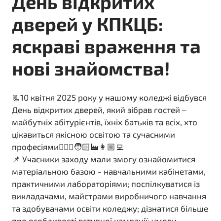
День відкритих
дверей у КПКЦБ:
яскраві враження та
нові знайомства!
📃10 квітня 2025 року у нашому коледжі відбувся
День відкритих дверей, який зібрав гостей –
майбутніх абітурієнтів, їхніх батьків та всіх, хто
цікавиться якісною освітою та сучасними
професіями👷🏼‍♀️🧑🏻‍🏭👩🏼‍💻
📌 Учасники заходу мали змогу ознайомитися
матеріальною базою - навчальними кабінетами,
практичними лабораторіями; поспілкуватися із
викладачами, майстрами виробничого навчання
та здобувачами освіти коледжу; дізнатися більше
про особливості вступної кампанії; умови