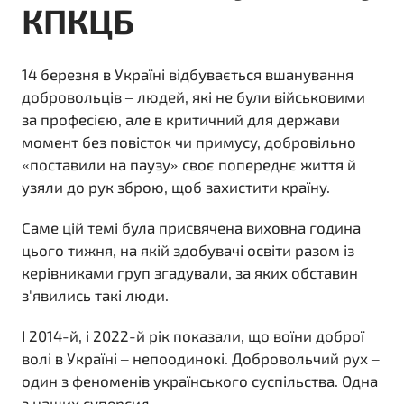
КПКЦБ
14 березня в Україні відбувається вшанування
добровольців – людей, які не були військовими
за професією, але в критичний для держави
момент без повісток чи примусу, добровільно
«поставили на паузу» своє попереднє життя й
узяли до рук зброю, щоб захистити країну.
Саме цій темі була присвячена виховна година
цього тижня, на якій здобувачі освіти разом із
керівниками груп згадували, за яких обставин
з'явились такі люди.
І 2014-й, і 2022-й рік показали, що воїни доброї
волі в Україні – непоодинокі. Добровольчий рух –
один з феноменів українського суспільства. Одна
з наших суперсил.