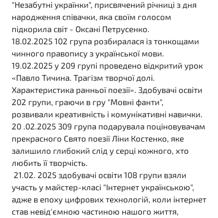
"Незабутні українки", присвячений річниці з дня
народження співачки, яка своїм голосом
підкорила світ - Оксані Петрусенко.
18.02.2025 102 група розбиралася із тонкощами
чинного правопису з української мови.
19.02.2025 у 209 групі проведено відкритий урок
«Павло Тичина. Трагізм творчої долі.
Характеристика ранньої поезії». Здобувачі освіти
202 групи, граючи в гру "Мовні фанти",
розвивали креативність і комунікативні навички.
20 .02.2025 309 група подарувала поціновувачам
прекрасного Свято поезії Ліни Костенко, яке
залишило глибокий слід у серці кожного, хто
любить її творчість.
21.02. 2025 здобувачі освіти 108 групи взяли
участь у майстер-класі "Інтернет українською",
адже в епоху цифрових технологій, коли інтернет
став невід'ємною частиною нашого життя,