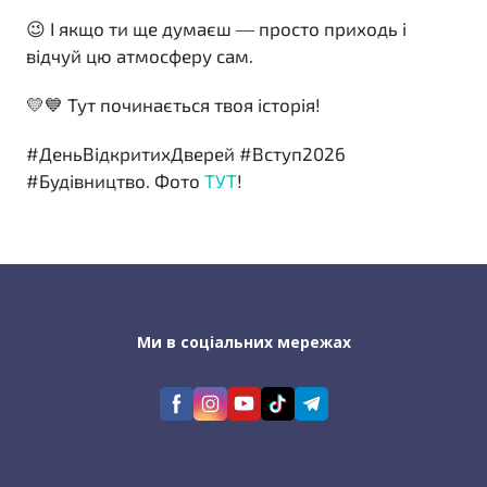
😉 І якщо ти ще думаєш — просто приходь і
відчуй цю атмосферу сам.
💛💙 Тут починається твоя історія!
#ДеньВідкритихДверей #Вступ2026
#Будівництво. Фото
ТУТ
!
Ми в соціальних мережах