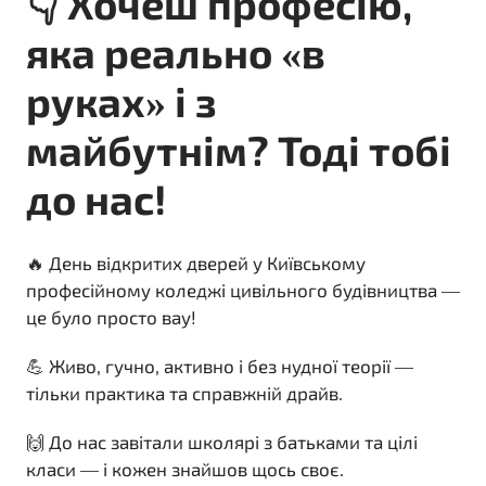
👇 Хочеш професію,
яка реально «в
руках» і з
майбутнім? Тоді тобі
до нас!
🔥 День відкритих дверей у Київському
професійному коледжі цивільного будівництва —
це було просто вау!
💪 Живо, гучно, активно і без нудної теорії —
тільки практика та справжній драйв.
🙌 До нас завітали школярі з батьками та цілі
класи — і кожен знайшов щось своє.