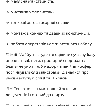
🔹 малярна майстерність;
🔹 мистецтво флористики;
🔹 тонкощі автослюсарної справи;
🔹 монтаж віконних та дверних конструкцій;
🔹 робота операторів компʼютерного набору.
🧑🏻‍🎓 Майбутні студенти оцінили сучасну базу:
оновлені кабінети, просторий спортзал та
безпечне укриття. У неформальній атмосфері
поспілкувалися з майстрами, дізналися про
умови вступу після 9 та 11 класів.
📄✅ Тепер кожен має повний чек-лист
документів і готовий до старту!
🤝 Приєднуйся до нашої професійної родини!