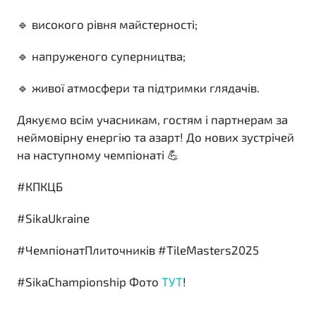
🔹 високого рівня майстерності;
🔹 напруженого суперництва;
🔹 живої атмосфери та підтримки глядачів.
Дякуємо всім учасникам, гостям і партнерам за
неймовірну енергію та азарт! До нових зустрічей
на наступному чемпіонаті 💪
#КПКЦБ
#SikaUkraine
#ЧемпіонатПлиточників #TileMasters2025
#SikaChampionship Фото
ТУТ
!