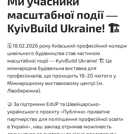
Ми учасники
масштабної події —
KyivBuild Ukraine! 🏗️
🗓 18.02.2026 року Київський професійний коледж
цивільного будівництва став частиною
масштабної події — KyivBuild Ukraine! 🏗️ Це
міжнародна будівельна виставка для
професіоналів, що проходить 18–20 лютого у
Міжнародному виставковому центрі (м.
Лівобережна).
🤝 За підтримки EdUP та Швейцарсько-
українського проєкту «Публічно-приватне
партнерство для поліпшення професійної освіти
в Україні», наш заклад отримав можливість
долучитися до виставки та гідно представити