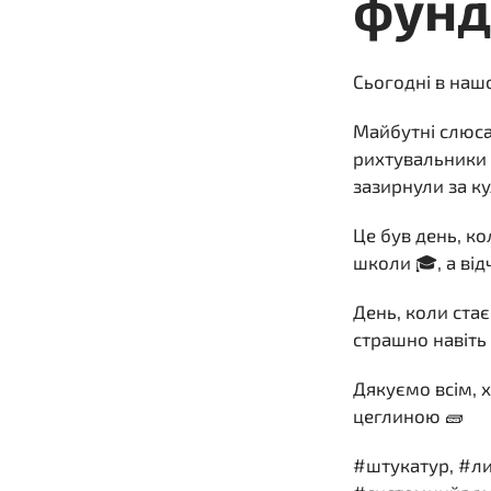
фунд
Сьогодні в наш
Майбутні слюса
рихтувальники 
зазирнули за ку
Це був день, к
школи 🎓, а від
День, коли ста
страшно навіть
Дякуємо всім, х
цеглиною 🧱
#штукатур, #ли