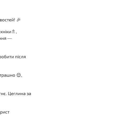
остей! 🎉
хніки🚿,
ання —
робити після
трашно 😌,
тнє. Цеглина за
орист