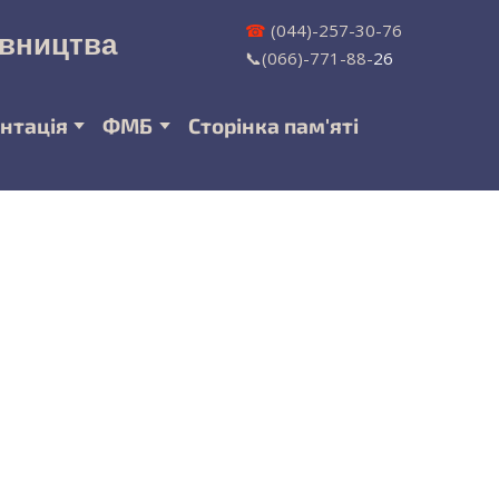
☎
(044)-257-30-76
івництва
📞(066)-771-88-
26
нтація
ФМБ
Сторінка пам'яті
о