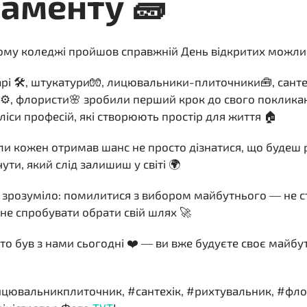
аменту 🧱
ому коледжі пройшов справжній День відкритих можлив
рі 🛠, штукатури🧤, лицювальники-плиточники🧰, санте
⚙️, флористи🌸 зробили перший крок до свого поклик
ліси професій, які створюють простір для життя 🏠
оли кожен отримав шанс не просто дізнатися, що будеш 
чути, який слід залишиш у світі 🌍
є зрозуміло: помилитися з вибором майбутнього — не с
 не спробувати обрати свій шлях 🚀
то був з нами сьогодні ❤️ — ви вже будуєте своє майбу
цювальникплиточник, #сантехік, #рихтувальник, #фл