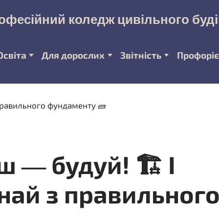
офесійний коледж цивільного буд
Освіта
Для дорослих
Звітність
Профоріє
ш — будуй! 🏗 І
най з правильног