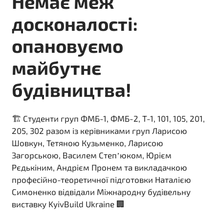
Немає меж
досконалості:
опановуємо
майбутнє
будівництва!
🏗️ Студенти груп ФМБ-1, ФМБ-2, Т-1, 101, 105, 201,
205, 302 разом із керівниками груп Ларисою
Шовкун, Тетяною Кузьменко, Ларисою
Загорською, Василем Степ’юком, Юрієм
Рєдькіним, Андрієм Пронем та викладачкою
професійно-теоретичної підготовки Наталією
Симоненко відвідали Міжнародну будівельну
виставку KyivBuild Ukraine 🏢