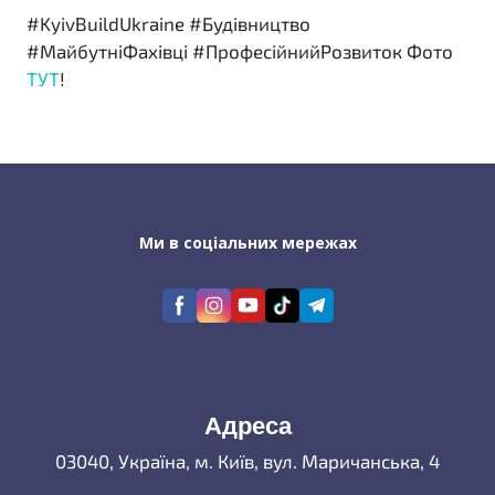
#KyivBuildUkraine #Будівництво
#МайбутніФахівці #ПрофесійнийРозвиток Фото
ТУТ
!
Ми в соціальних мережах
Адреса
03040, Україна, м. Київ, вул. Маричанська, 4