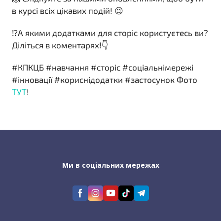
в курсі всіх цікавих подій! 😉
⁉️А якими додатками для сторіс користуєтесь ви?
Діліться в коментарях!👇
#КПКЦБ #навчання #сторіс #соціальнімережі
#інновації #кориснідодатки #застосунок Фото
ТУТ
!
Ми в соціальних мережах