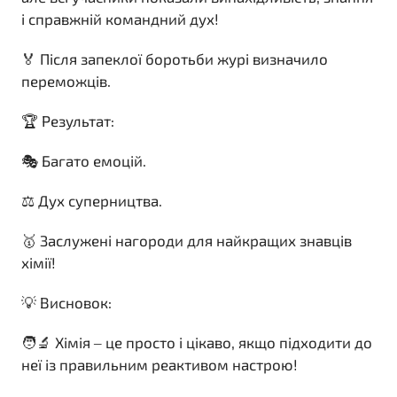
і справжній командний дух!
🏅 Після запеклої боротьби журі визначило
переможців.
🏆 Результат:
🎭 Багато емоцій.
⚖️ Дух суперництва.
🥇 Заслужені нагороди для найкращих знавців
хімії!
💡 Висновок:
🧑‍🔬 Хімія – це просто і цікаво, якщо підходити до
неї із правильним реактивом настрою!