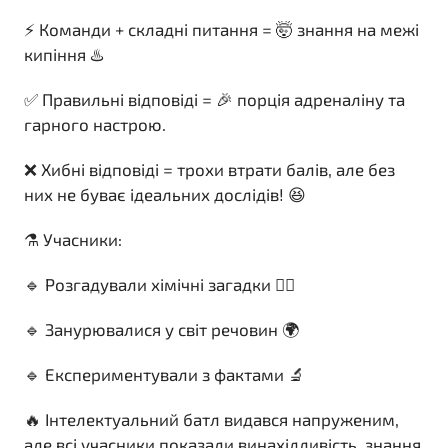
⚡️ Команди + складні питання = 🤯 знання на межі
кипіння ♨️
✅ Правильні відповіді = 🎉 порція адреналіну та
гарного настрою.
❌ Хибні відповіді = трохи втрати балів, але без
них не буває ідеальних дослідів! 😆
⚗️ Учасники:
🔹 Розгадували хімічні загадки 🕵️‍♂️
🔹 Занурювалися у світ речовин 🌍
🔹 Експериментували з фактами 🔬
🔥 Інтелектуальний батл видався напруженим,
але всі учасники показали винахідливість, знання