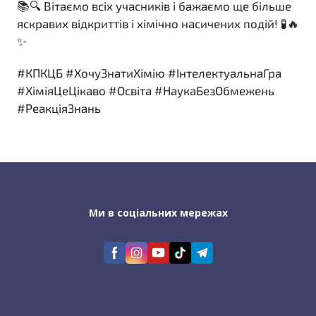
📚🔍 Вітаємо всіх учасників і бажаємо ще більше
яскравих відкриттів і хімічно насичених подій! 🧪🔥
✨
#КПКЦБ #ХочуЗнатиХімію #ІнтелектуальнаГра
#ХіміяЦеЦікаво #Освіта #НаукаБезОбмежень
#РеакціяЗнань
Ми в соціальних мережах