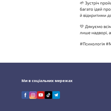
🌱 Зустріч про
багато ідей пр
й відкритими д
💛 Дякуємо всім
лише надворі, а 
#Психологія #
Ми в соціальних мережах