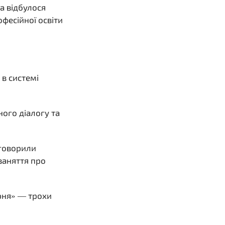
а відбулося
офесійної освіти
 в системі
ного діалогу та
бговорили
заняття про
рня» — трохи