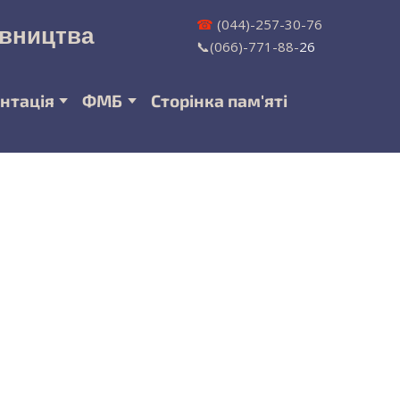
☎
(044)-257-30-76
івництва
📞(066)-771-88-
26
нтація
ФМБ
Сторінка пам'яті