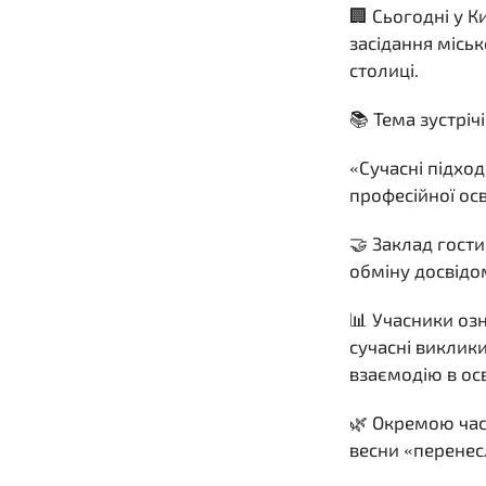
🏢 Сьогодні у 
засідання міськ
столиці.
📚 Тема зустрічі
«Сучасні підход
професійної осв
🤝 Заклад гост
обміну досвідо
📊 Учасники оз
сучасні виклик
взаємодію в ос
🌿 Окремою ча
весни «перенесл