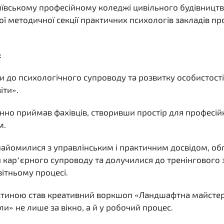
Київському професійному коледжі цивільного будівництв
ої методичної секції практичних психологів закладів пр
:
и до психологічного супроводу та розвитку особистості
іти».
инно приймав фахівців, створивши простір для професій
м.
найомилися з управлінським і практичним досвідом, о
и кар’єрного супроводу та долучилися до тренінгового 
вітньому процесі.
стиною став креативний воркшоп «Ландшафтна майсте
и» не лише за вікно, а й у робочий процес.