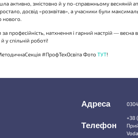
йшла активно, змістовно й у по-справжньому весняній а
оростало, досвід «розквітав», а учасники були максима
о нового.
 за професійність, натхнення і гарний настрій — весна 
й у спільній роботі!
МетодичнаСекція #ПрофТехОсвіта Фото
ТУТ
!
Адреса
0304
+38 
Телефон
Прий
Voda