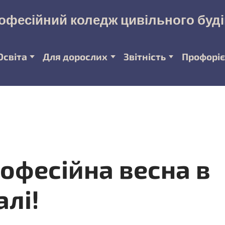
офесійний коледж цивільного буд
Освіта
Для дорослих
Звітність
Профоріє
рофесійна весна в
алі!