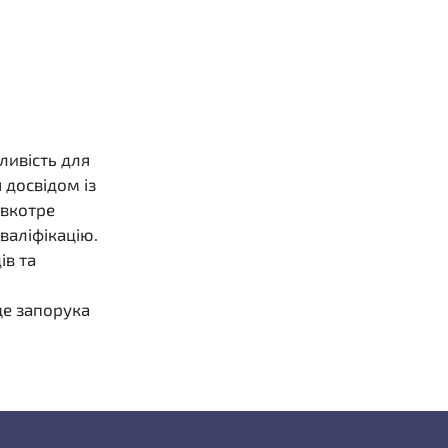
ливість для
 досвідом із
 вкотре
валіфікацію.
ів та
це запорука