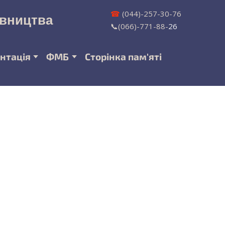
☎
(044)-257-30-76
івництва
📞(066)-771-88-
26
нтація
ФМБ
Сторінка пам'яті