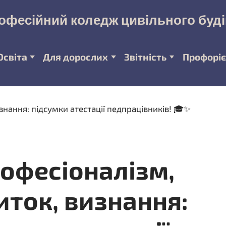
офесійний коледж цивільного буд
Освіта
Для дорослих
Звітність
Профоріє
рофесіоналізм,
иток, визнання: