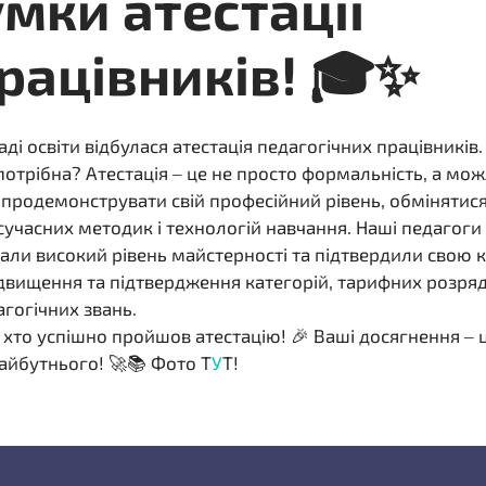
умки атестації
рацівників! 🎓✨
аді освіти відбулася атестація педагогічних працівників.
потрібна? Атестація – це не просто формальність, а мож
 продемонструвати свій професійний рівень, обмінятися
учасних методик і технологій навчання. Наші педагоги
ли високий рівень майстерності та підтвердили свою к
ідвищення та підтвердження категорій, тарифних розряд
гогічних звань.
, хто успішно пройшов атестацію! 🎉 Ваші досягнення – 
майбутнього! 🚀📚 Фото Т
У
Т!