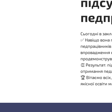
підс
педп
Сьогодні в закл
✅ Навіщо вона 
педпрацівників
впровадження с
продемонструва
👏 Результат: п
отримання педа
🏆 Вітаємо всіх
якісної освіти 