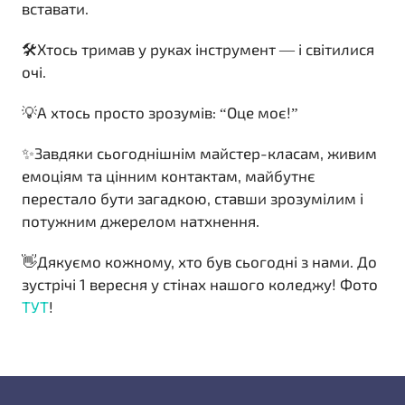
вставати.
🛠Хтось тримав у руках інструмент — і світилися
очі.
💡А хтось просто зрозумів: “Оце моє!”
✨Завдяки сьогоднішнім майстер-класам, живим
емоціям та цінним контактам, майбутнє
перестало бути загадкою, ставши зрозумілим і
потужним джерелом натхнення.
👋Дякуємо кожному, хто був сьогодні з нами. До
зустрічі 1 вересня у стінах нашого коледжу! Фото
ТУТ
!