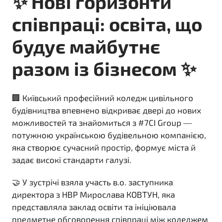
✨ Нові горизонти
співпраці: освіта, що
будує майбутнє
разом із бізнесом ✨
🏢 Київський професійний коледж цивільного
будівництва впевнено відкриває двері до нових
можливостей та знайомиться з #7CI Group —
потужною українською будівельною компанією,
яка створює сучасний простір, формує міста й
задає високі стандарти галузі.
🤝 У зустрічі взяла участь в.о. заступника
директора з НВР Мирослава КОВТУН, яка
представляла заклад освіти та ініціювала
предметне обговорення співпраці між коледжем