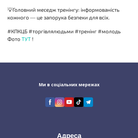
💡Головний меседж тренінгу: інформованість
кожного — це запорука безпеки для всіх.
#КПКЦБ #торгівлялюдьми #тренінг #молодь
Фото
ТУТ
!
Ми в соціальних мережах
Адреса