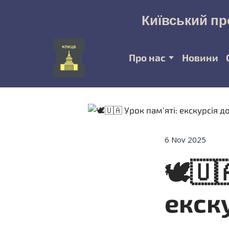
Київський пр
Про нас
Новини
6 Nov 2025
🕊️🇺
екск