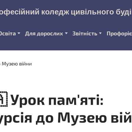
офесійний коледж цивільного буд
Освіта
Для дорослих
Звітність
Профоріє
🇦 Урок пам'яті:
урсія до Музею ві