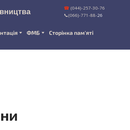
☎
(044)-257-30-76
івництва
📞(066)-771-88-
26
нтація
ФМБ
Сторінка пам'яті
йни