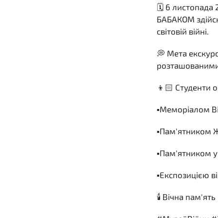
🗓️ 6 листопада
БАБАКОМ здійсн
світовій війні.
💭 Мета екскурс
розташованими 
👦🏻 Студенти о
▪️Меморіалом В
▪️Пам'ятником 
▪️Пам'ятником у
▪️Експозицією в
🕯️ Вічна пам'я