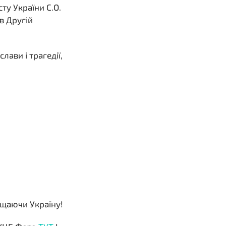
ту України С.О.
в Другій
лави і трагедії,
хищаючи Україну!