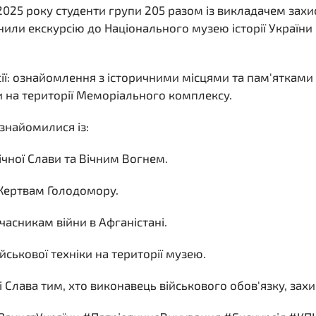
 2025 року студенти групи 205 разом із викладачем захис
или екскурсію до Національного музею історії України 
ії: ознайомлення з історичними місцями та пам'ятками с
на території Меморіального комплексу.
знайомилися із:
ічної Слави та Вічним Вогнем.
Жертвам Голодомору.
часникам війни в Афганістані.
ійськової техніки на території музею.
ть і Слава тим, хто виконавець військового обов'язку, за