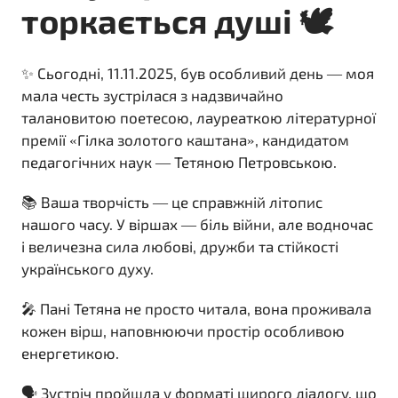
торкається душі 🕊️
✨ Сьогодні, 11.11.2025, був особливий день — моя
мала честь зустрілася з надзвичайно
талановитою поетесою, лауреаткою літературної
премії «Гілка золотого каштана», кандидатом
педагогічних наук — Тетяною Петровською.
📚 Ваша творчість — це справжній літопис
нашого часу. У віршах — біль війни, але водночас
і величезна сила любові, дружби та стійкості
українського духу.
🎤 Пані Тетяна не просто читала, вона проживала
кожен вірш, наповнюючи простір особливою
енергетикою.
🗣️ Зустріч пройшла у форматі щирого діалогу, що