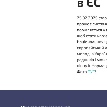
в ЄС
25.02.2025 ста
працює система
помиляється у в
щоб стати кар’
Національних це
європейський д
молоді в Украї
радників і мож
цінну інформаці
Фото
ТУТ
!
Ми в соціальних мережах