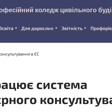
офесійний коледж цивільного буд
Освіта
Для дорослих
Звітність
Профоріє
рацює система
єрного консультув