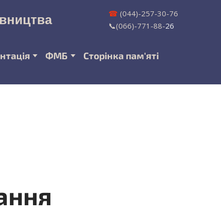
☎
(044)-257-30-76
івництва
📞(066)-771-88-
26
нтація
ФМБ
Сторінка пам'яті
ання