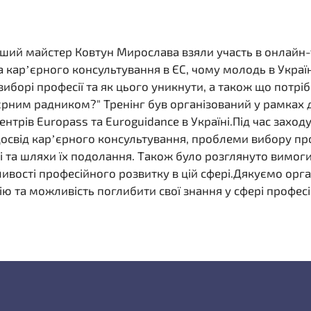
рший майстер Ковтун Мирослава взяли участь в онлайн-
 кар’єрного консультування в ЄС, чому молодь в Україн
иборі професії та як цього уникнути, а також що потріб
єрним радником?" Тренінг був організований у рамках д
нтрів Europass та Euroguidance в Україні.Під час заход
освід кар’єрного консультування, проблеми вибору про
ні та шляхи їх подолання. Також було розглянуто вимог
ливості професійного розвитку в цій сфері.Дякуємо орг
ю та можливість поглибити свої знання у сфері професій