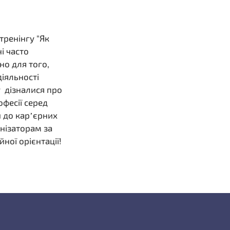
тренінгу "Як
і часто
но для того,
іяльності
у дізналися про
фесії серед
и до кар’єрних
анізаторам за
ної орієнтації!