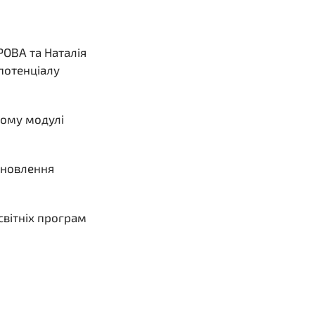
РОВА та Наталія
 потенціалу
чному модулі
дновлення
світніх програм