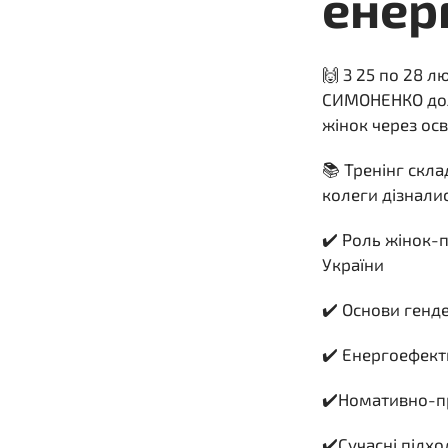
енер
🙌 З 25 по 28 
СИМОНЕНКО долуч
жінок через осв
📚 Тренінг скла
колеги дізналис
✔️ Роль жінок-
України
✔️ Основи генд
✔️ Енергоефекти
✔️Номативно-пр
✔️Сучасні підхо