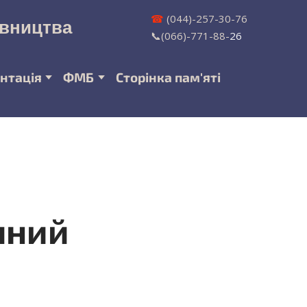
☎
(044)-257-30-76
івництва
📞(066)-771-88-
26
нтація
ФМБ
Сторінка пам'яті
ічний