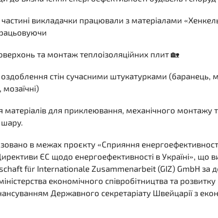
й частині викладачки працювали з матеріалами «Хенкел
дпрацьовуючи
поверхонь та монтаж теплоізоляційних плит 🏡
 оздоблення стін сучасними штукатурками (баранець,
, мозаїчні)
я матеріалів для приклеювання, механічного монтажу 
 шару.
лізовано в межах проєкту «Сприяння енергоефективност
Директиви ЄС щодо енергоефективності в Україні», що 
schaft für Internationale Zusammenarbeit (GIZ) GmbH за
іністерства економічного співробітництва та розвитку
інансуванням Державного секретаріату Швейцарії з еко