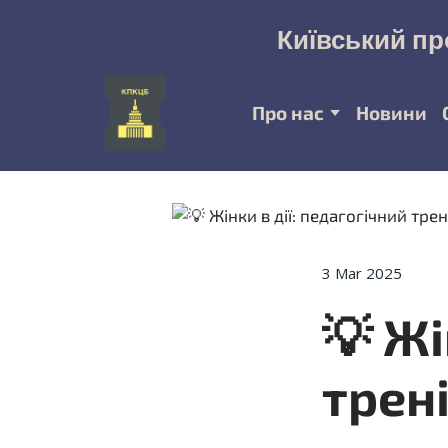
Київський пр
Про нас
Новини
3 Mar 2025
💡 Жі
трені