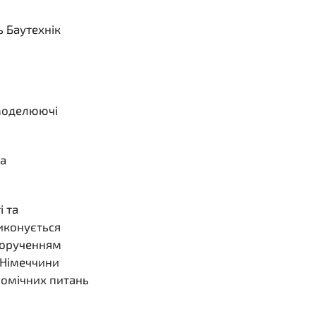
ь Баутехнік
 моделюючі
та
і та
виконується
 дорученням
 Німеччини
номічних питань