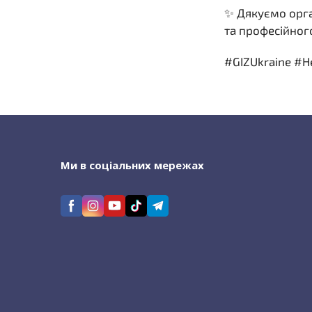
✨ Дякуємо орга
та професійного
#GIZUkraine #H
Ми в соціальних мережах