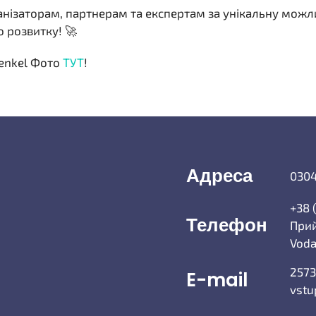
нізаторам, партнерам та експертам за унікальну можл
 розвитку! 🚀
enkel Фото
ТУТ
!
Адреса
0304
+38 
Телефон
Прий
Voda
2573
E-mail
vstu