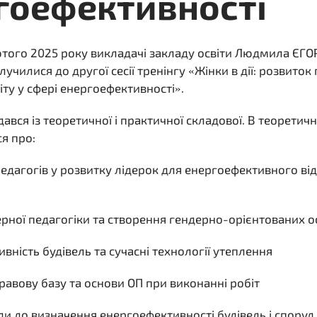
гоефективності
лютого 2025 року викладачі закладу освіти Людмила ЄГО
илися до другої сесії тренінгу «Жінки в дії: розвиток
іту у сфері енергоефективності».
дався із теоретичної і практичної складової. В теорети
я про:
педагогів у розвитку лідерок для енергоефективного ві
ерної педагогіки та створення гендерно-орієнтованих о
вність будівель та сучасні технології утеплення
авову базу та основи ОП при виконанні робіт
ди до визначення енергоефективності будівель і споруд