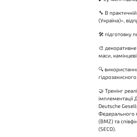
🔧 В практичні
(Україна)», ві
🛠 підготовку 
🎨 декоративне
маси, камінцеві
🔍 використанн
гідрозахисного
🤝 Тренінг реа
імплементації 
Deutsche Gesell
Федерального м
(BMZ) та співф
(SECO).