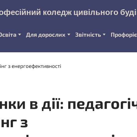
офесійний коледж цивільного буд
Освіта
Для дорослих
Звітність
Профоріє
нки в дії: педагог
нг з