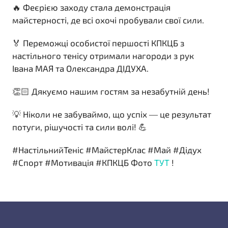
🔥 Феєрією заходу стала демонстрація
майстерності, де всі охочі пробували свої сили.
🏅 Переможці особистої першості КПКЦБ з
настільного тенісу отримали нагороди з рук
Івана МАЯ та Олександра ДІДУХА.
👏🏻 Дякуємо нашим гостям за незабутній день!
💡 Ніколи не забуваймо, що успіх — це результат
потуги, рішучості та сили волі! 💪
#НастільнийТеніс #МайстерКлас #Май #Дідух
#Спорт #Мотивація #КПКЦБ Фото
ТУТ
!