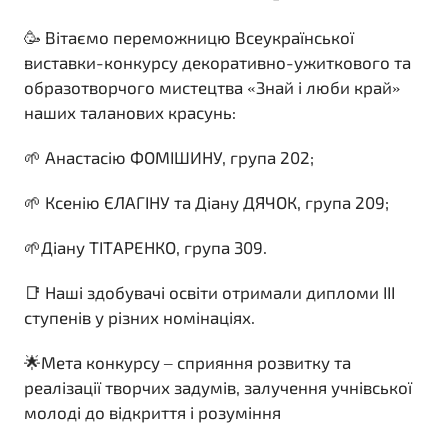
🥳 Вітаємо переможницю Всеукраїнської
виставки-конкурсу декоративно-ужиткового та
образотворчого мистецтва «Знай і люби край»
наших таланових красунь:
🌱 Анастасію ФОМІШИНУ, група 202;
🌱 Ксенію ЄЛАГІНУ та Діану ДЯЧОК, група 209;
🌱Діану ТІТАРЕНКО, група 309.
📑 Наші здобувачі освіти отримали дипломи ІІІ
ступенів у різних номінаціях.
🌟Мета конкурсу – сприяння розвитку та
реалізації творчих задумів, залучення учнівської
молоді до відкриття і розуміння